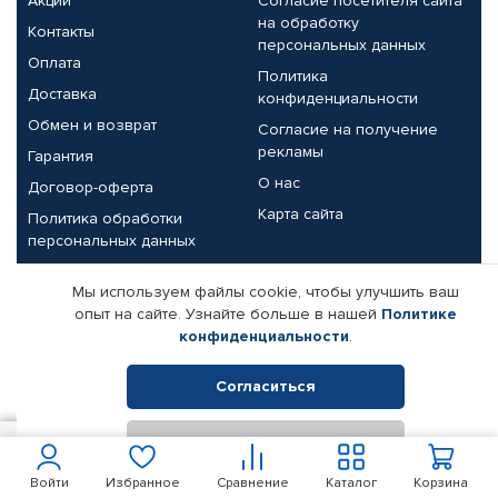
Акции
Согласие посетителя сайта
на обработку
Контакты
персональных данных
Оплата
Политика
Доставка
конфиденциальности
Обмен и возврат
Согласие на получение
рекламы
Гарантия
О нас
Договор-оферта
Карта сайта
Политика обработки
персональных данных
Партнерам
Мы используем файлы cookie, чтобы улучшить ваш
опыт на сайте. Узнайте больше в нашей
Политике
Корпоративным клиентам
Реквизиты компании
конфиденциальности
.
Поставщикам
Согласиться
Отклонить
© КАМАЗ ЦЕНТР ДОНЕЦК, 2015-2026. Все права защищены.
347
В корзину
Интернет-магазин автомобильных товаров Автопрофи.
Войти
Избранное
Сравнение
Каталог
Корзина