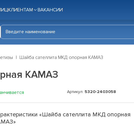
ЛИЦ
КЛИЕНТАМ
ВАКАНСИИ
етизы
Шайба сателлита МКД опорная КАМАЗ
орная КАМАЗ
Артикул:
5320-2403058
канчивается
рактеристики «Шайба сателлита МКД опорная
АМАЗ»