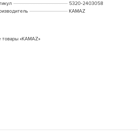
тикул
5320-2403058
оизводитель
KAMAZ
е товары «KAMAZ»