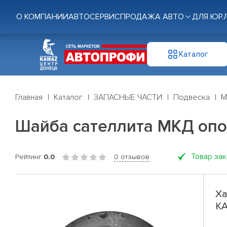
О КОМПАНИИ
АВТОСЕРВИС
ПРОДАЖА АВТО
ДЛЯ ЮР.
Каталог
Главная
Каталог
ЗАПАСНЫЕ ЧАСТИ
Подвеска
М
Шайба сателлита МКД оп
Товар за
Рейтинг
0.0
0 отзывов
Ха
К