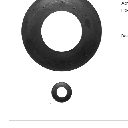
Ар
Пр
Вс