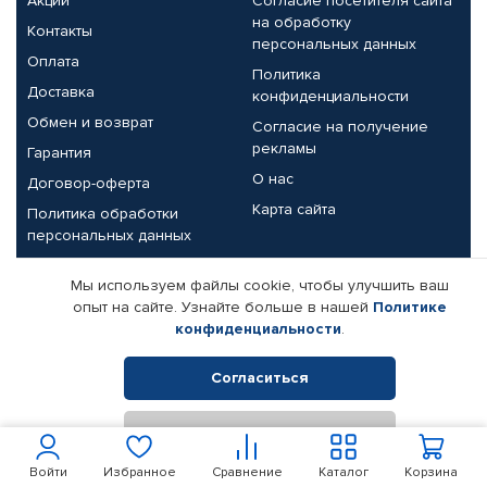
Акции
Согласие посетителя сайта
на обработку
Контакты
персональных данных
Оплата
Политика
Доставка
конфиденциальности
Обмен и возврат
Согласие на получение
рекламы
Гарантия
О нас
Договор-оферта
Карта сайта
Политика обработки
персональных данных
Партнерам
Мы используем файлы cookie, чтобы улучшить ваш
опыт на сайте. Узнайте больше в нашей
Политике
Корпоративным клиентам
Реквизиты компании
конфиденциальности
.
Поставщикам
Согласиться
Отклонить
© КАМАЗ ЦЕНТР ДОНЕЦК, 2015-2026. Все права защищены.
Интернет-магазин автомобильных товаров Автопрофи.
Войти
Избранное
Сравнение
Каталог
Корзина