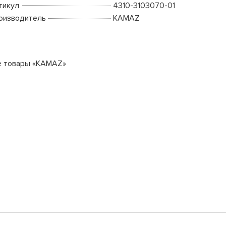
тикул
4310-3103070-01
оизводитель
KAMAZ
е товары «KAMAZ»