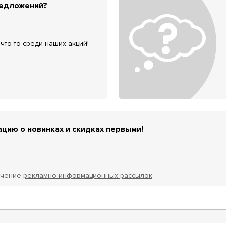
редложений?
что-то среди наших акций!
цию о новинках и скидках первыми!
учение
рекламно-информационных рассылок