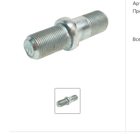
Ар
Пр
Вс