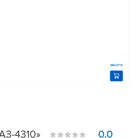
много
АЗ-4310»
0.0