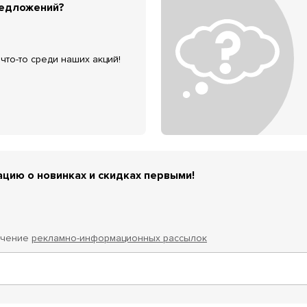
редложений?
что-то среди наших акций!
цию о новинках и скидках первыми!
учение
рекламно-информационных рассылок