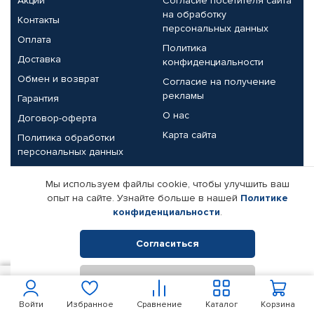
Акции
Согласие посетителя сайта
на обработку
Контакты
персональных данных
Оплата
Политика
Доставка
конфиденциальности
Обмен и возврат
Согласие на получение
рекламы
Гарантия
О нас
Договор-оферта
Карта сайта
Политика обработки
персональных данных
Партнерам
Мы используем файлы cookie, чтобы улучшить ваш
опыт на сайте. Узнайте больше в нашей
Политике
Корпоративным клиентам
Реквизиты компании
конфиденциальности
.
Поставщикам
Согласиться
Отклонить
© КАМАЗ ЦЕНТР ДОНЕЦК, 2015-2026. Все права защищены.
15
В корзину
Интернет-магазин автомобильных товаров Автопрофи.
Войти
Избранное
Сравнение
Каталог
Корзина