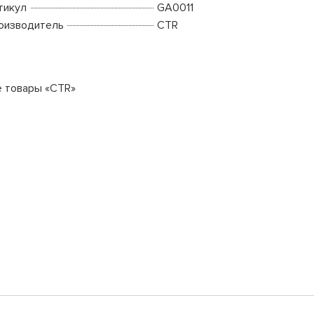
тикул
GA0011
оизводитель
CTR
е товары «CTR»