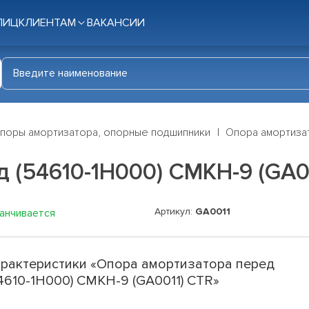
ЛИЦ
КЛИЕНТАМ
ВАКАНСИИ
поры амортизатора, опорные подшипники
Опора амортизат
 (54610-1H000) CMKH-9 (GA0
Артикул:
GA0011
канчивается
рактеристики «Опора амортизатора перед
4610-1H000) CMKH-9 (GA0011) CTR»