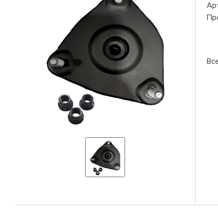
Ар
Пр
Вс