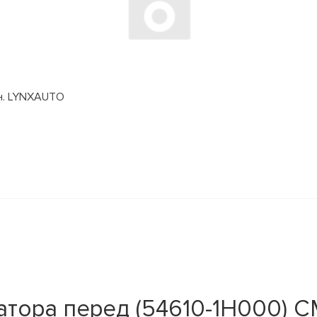
дн. LYNXAUTO
тора перед (54610-1H000) C