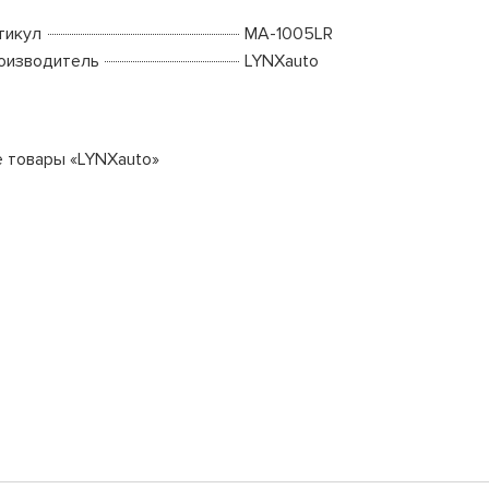
тикул
MA-1005LR
оизводитель
LYNXauto
е товары «LYNXauto»