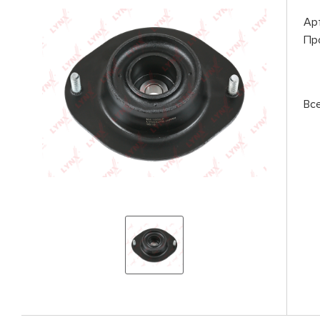
Ар
Пр
Вс