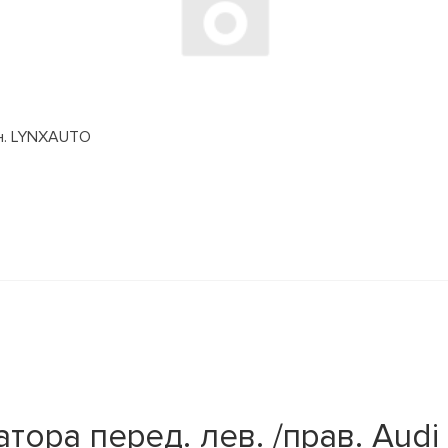
дн. LYNXAUTO
ора перед. лев. /прав. Audi 