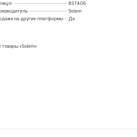
тикул
837406
оизводитель
Sidem
одажа на другие платформы
Да
е товары «Sidem»