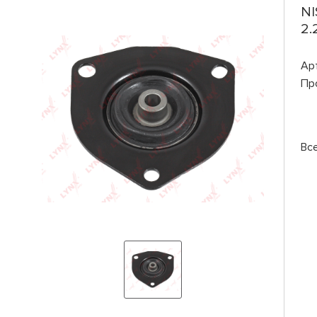
NI
2.
Ар
Пр
Вс