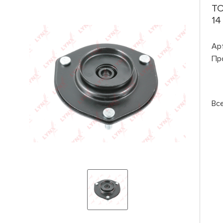
TO
14
Ар
Пр
Вс