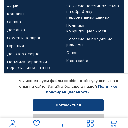
Акции
Согласие посетителя сайта
на обработку
Контакты
персональных данных
Оплата
Политика
Доставка
конфиденциальности
Обмен и возврат
Согласие на получение
рекламы
Гарантия
О нас
Договор-оферта
Карта сайта
Политика обработки
персональных данных
Партнерам
Мы используем файлы cookie, чтобы улучшить ваш
опыт на сайте. Узнайте больше в нашей
Политике
Корпоративным клиентам
Реквизиты компании
конфиденциальности
.
Поставщикам
Согласиться
Отклонить
© КАМАЗ ЦЕНТР ДОНЕЦК, 2015-2026. Все права защищены.
Интернет-магазин автомобильных товаров Автопрофи.