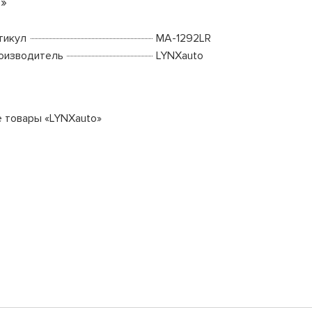
»
тикул
MA-1292LR
оизводитель
LYNXauto
е товары «LYNXauto»