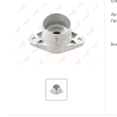
05
Ар
Пр
Вс