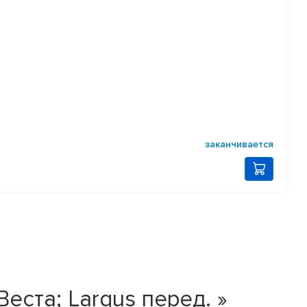
заканчивается
ста; Largus перед. »