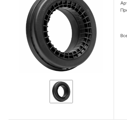
Ар
Пр
Вс