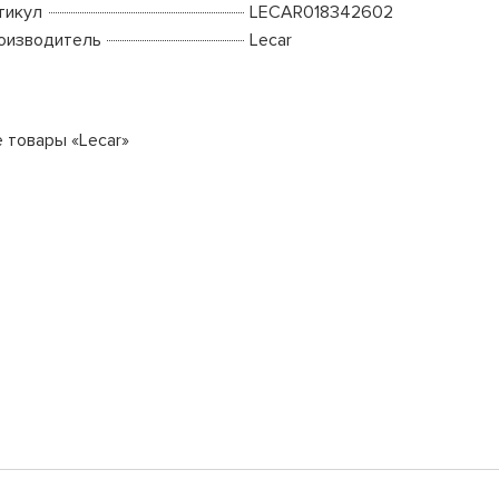
тикул
LECAR018342602
оизводитель
Lecar
е товары «Lecar»