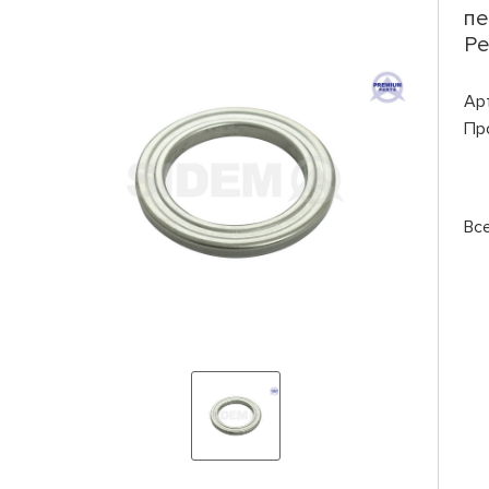
пе
Pe
Ар
Пр
Вс