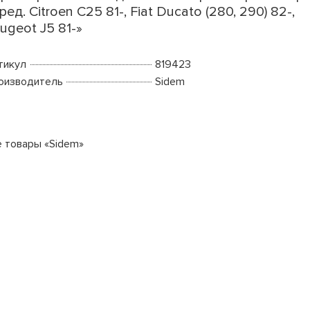
ред. Citroen C25 81-, Fiat Ducato (280, 290) 82-,
ugeot J5 81-»
тикул
819423
оизводитель
Sidem
е товары «Sidem»