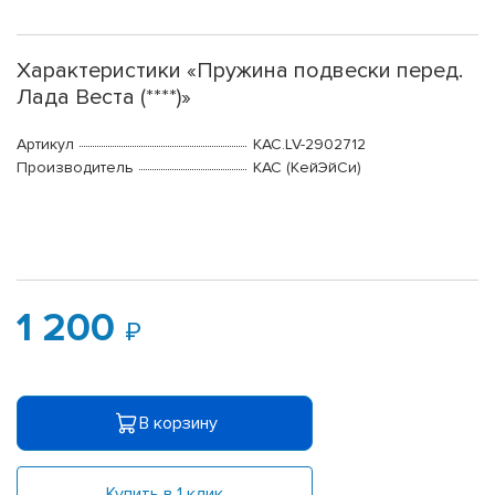
Характеристики «Пружина подвески перед.
Лада Веста (****)»
Артикул
KAC.LV-2902712
Производитель
КАС (КейЭйСи)
1 200
В корзину
Купить в 1 клик