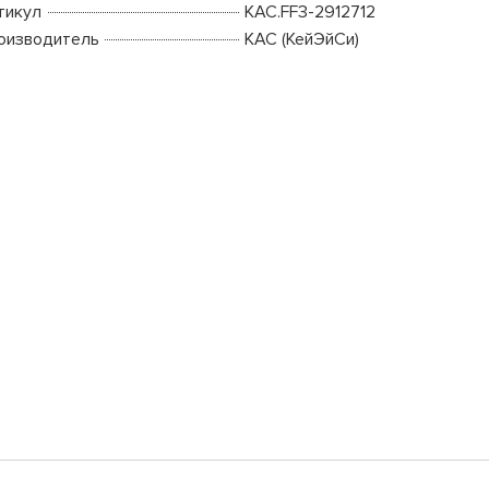
тикул
KAC.FF3-2912712
оизводитель
КАС (КейЭйСи)