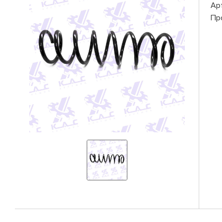
Ар
Пр