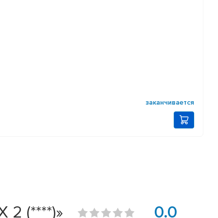
заканчивается
2 (****)»
0.0