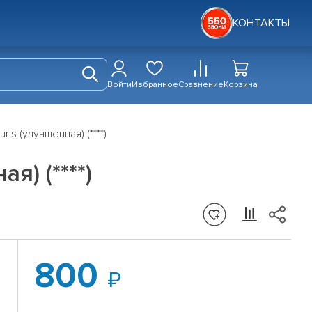
КОНТАКТЫ
Войти
Избранное
Сравнение
Корзина
is (улучшенная) (****)
я) (****)
800