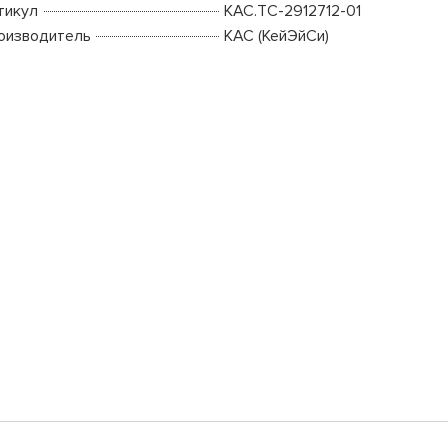
тикул
КАС.TC-2912712-01
оизводитель
КАС (КейЭйСи)