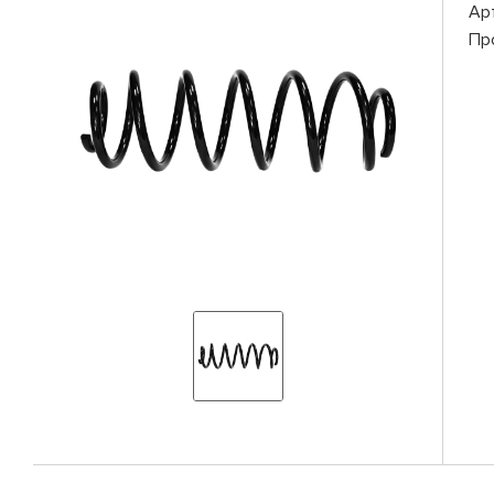
Ар
Пр