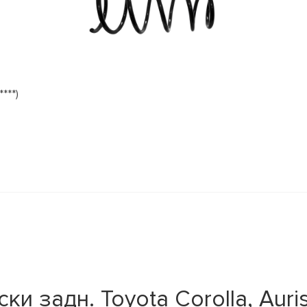
***)
 задн. Toyota Corolla, Auris 