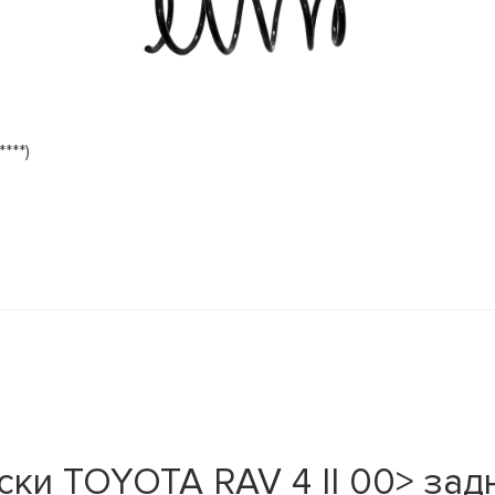
***)
и TOYOTA RAV 4 II 00> задн.