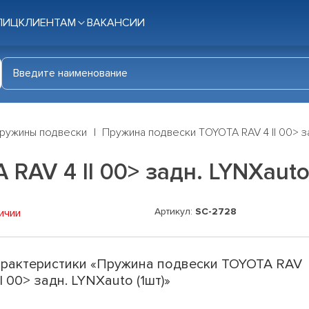
ЛИЦ
КЛИЕНТАМ
ВАКАНСИИ
ружины подвески
Пружина подвески TOYOTA RAV 4 II 00> за
AV 4 II 00> задн. LYNXauto 
Артикул:
SC-2728
ичии
рактеристики «Пружина подвески TOYOTA RAV
II 00> задн. LYNXauto (1шт)»