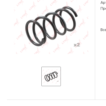
Ар
Пр
Вс