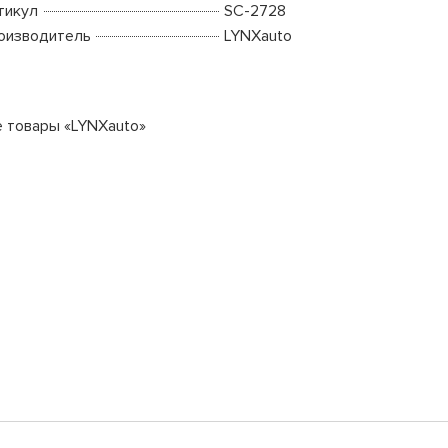
тикул
SC-2728
оизводитель
LYNXauto
е товары «LYNXauto»