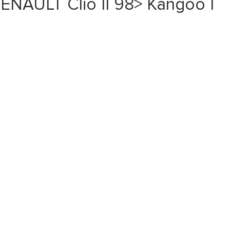
NAULT Clio II 98> Kangoo I