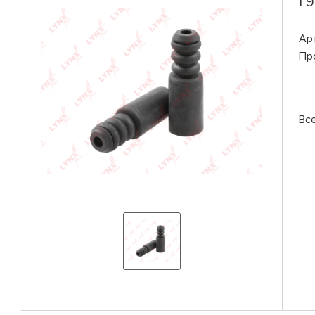
I 
Ар
Пр
Вс