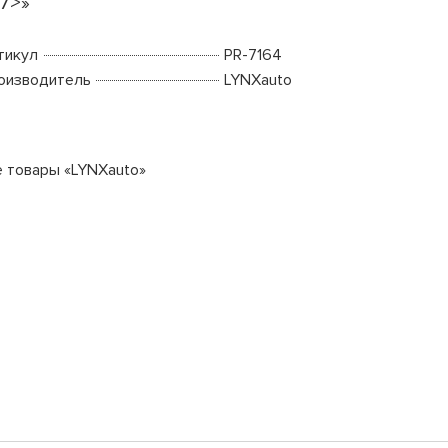
97>»
тикул
PR-7164
оизводитель
LYNXauto
е товары «LYNXauto»