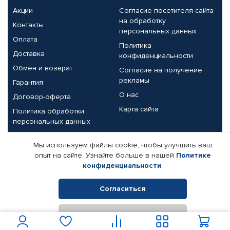
Акции
Согласие посетителя сайта
на обработку
Контакты
персональных данных
Оплата
Политика
Доставка
конфиденциальности
Обмен и возврат
Согласие на получение
рекламы
Гарантия
О нас
Договор-оферта
Карта сайта
Политика обработки
персональных данных
Партнерам
Мы используем файлы cookie, чтобы улучшить ваш
опыт на сайте. Узнайте больше в нашей
Политике
Корпоративным клиентам
Реквизиты компании
конфиденциальности
.
Поставщикам
Согласиться
Отклонить
© КАМАЗ ЦЕНТР ДОНЕЦК, 2015-2026. Все права защищены.
Интернет-магазин автомобильных товаров Автопрофи.