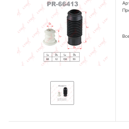
Ар
Пр
Вс