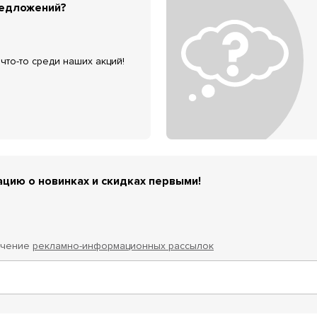
редложений?
что-то среди наших акций!
цию о новинках и скидках первыми!
учение
рекламно-информационных рассылок