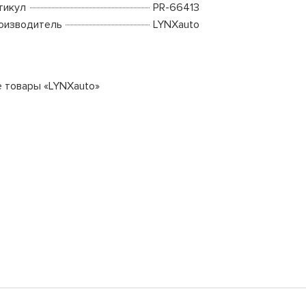
тикул
PR-66413
оизводитель
LYNXauto
е товары «LYNXauto»