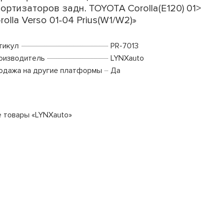
ортизаторов задн. TOYOTA Corolla(E120) 01>
rolla Verso 01-04 Prius(W1/W2)»
тикул
PR-7013
оизводитель
LYNXauto
одажа на другие платформы
Да
е товары «LYNXauto»