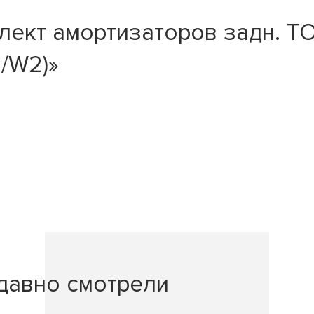
ект амортизаторов задн. TOY
1/W2)»
давно смотрели