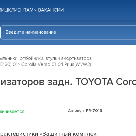
ЛИЦ
КЛИЕНТАМ
ВАКАНСИИ
ыльники, отбойники, втулки амортизатора
20) 01> Corolla Verso 01-04 Prius(W1/W2)
аторов задн. TOYOTA Corolla
Артикул:
PR-7013
канчивается
рактеристики «Защитный комплект