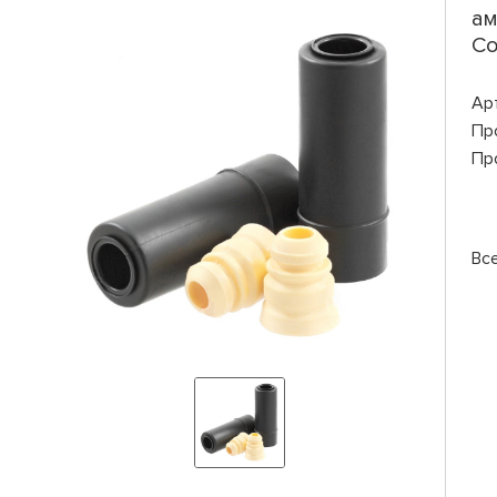
ам
Co
Ар
Пр
Пр
Вс