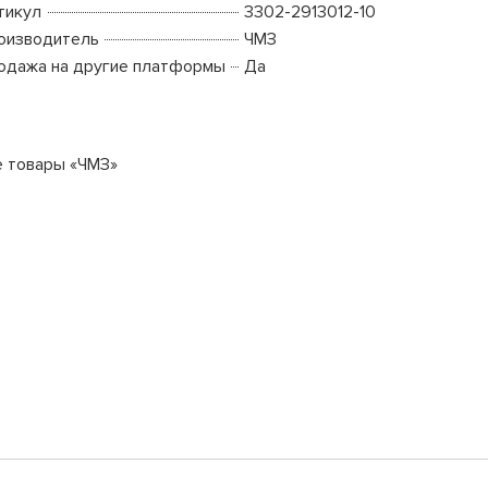
тикул
3302-2913012-10
оизводитель
ЧМЗ
одажа на другие платформы
Да
е товары «ЧМЗ»