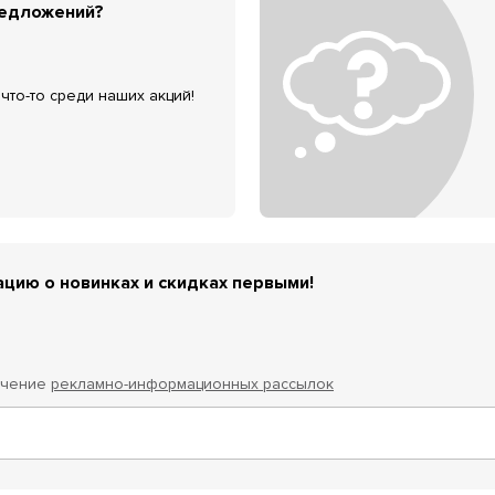
редложений?
что-то среди наших акций!
цию о новинках и скидках первыми!
учение
рекламно-информационных рассылок