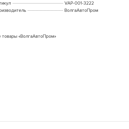
тикул
VAP-001-3222
оизводитель
ВолгаАвтоПром
е товары «ВолгаАвтоПром»