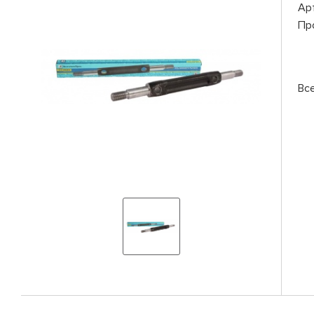
Ар
Пр
Вс