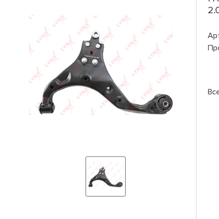
2.
Ар
Пр
Вс