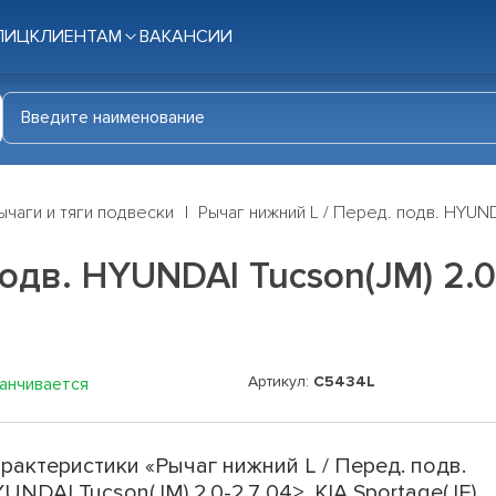
ЛИЦ
КЛИЕНТАМ
ВАКАНСИИ
ычаги и тяги подвески
Рычаг нижний L / Перед. подв. HYUNDAI
дв. HYUNDAI Tucson(JM) 2.0-
Артикул:
C5434L
канчивается
рактеристики «Рычаг нижний L / Перед. подв.
UNDAI Tucson(JM) 2.0-2.7 04>, KIA Sportage(JE)