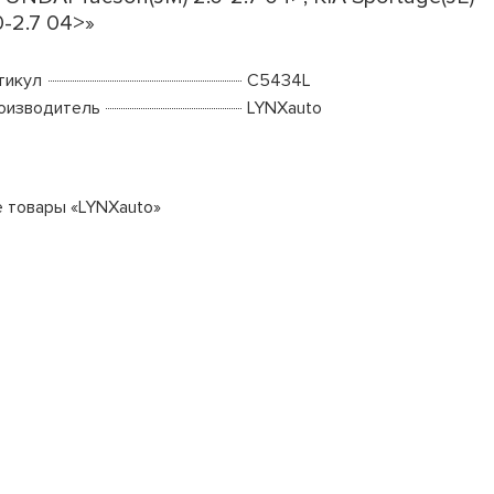
0-2.7 04>»
тикул
C5434L
оизводитель
LYNXauto
е товары «LYNXauto»