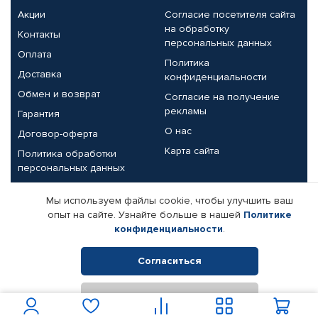
Акции
Согласие посетителя сайта
на обработку
Контакты
персональных данных
Оплата
Политика
Доставка
конфиденциальности
Обмен и возврат
Согласие на получение
рекламы
Гарантия
О нас
Договор-оферта
Карта сайта
Политика обработки
персональных данных
Партнерам
Мы используем файлы cookie, чтобы улучшить ваш
опыт на сайте. Узнайте больше в нашей
Политике
Корпоративным клиентам
Реквизиты компании
конфиденциальности
.
Поставщикам
Согласиться
Отклонить
© КАМАЗ ЦЕНТР ДОНЕЦК, 2015-2026. Все права защищены.
Интернет-магазин автомобильных товаров Автопрофи.