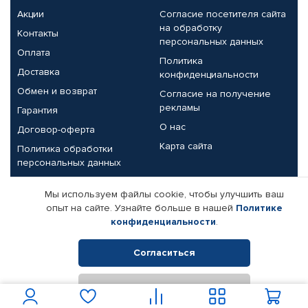
Акции
Согласие посетителя сайта
на обработку
Контакты
персональных данных
Оплата
Политика
Доставка
конфиденциальности
Обмен и возврат
Согласие на получение
рекламы
Гарантия
О нас
Договор-оферта
Карта сайта
Политика обработки
персональных данных
Партнерам
Мы используем файлы cookie, чтобы улучшить ваш
опыт на сайте. Узнайте больше в нашей
Политике
Корпоративным клиентам
Реквизиты компании
конфиденциальности
.
Поставщикам
Согласиться
Отклонить
© КАМАЗ ЦЕНТР ДОНЕЦК, 2015-2026. Все права защищены.
Интернет-магазин автомобильных товаров Автопрофи.