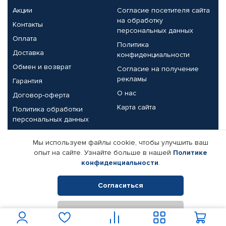
Акции
Согласие посетителя сайта
на обработку
Контакты
персональных данных
Оплата
Политика
Доставка
конфиденциальности
Обмен и возврат
Согласие на получение
рекламы
Гарантия
О нас
Договор-оферта
Карта сайта
Политика обработки
персональных данных
Партнерам
Мы используем файлы cookie, чтобы улучшить ваш
опыт на сайте. Узнайте больше в нашей
Политике
Корпоративным клиентам
Реквизиты компании
конфиденциальности
.
Поставщикам
Согласиться
Отклонить
© КАМАЗ ЦЕНТР ДОНЕЦК, 2015-2026. Все права защищены.
Интернет-магазин автомобильных товаров Автопрофи.