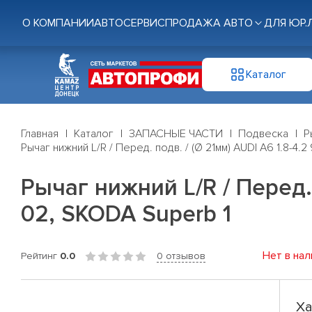
О КОМПАНИИ
АВТОСЕРВИС
ПРОДАЖА АВТО
ДЛЯ ЮР.
Каталог
Главная
Каталог
ЗАПАСНЫЕ ЧАСТИ
Подвеска
Р
Рычаг нижний L/R / Перед. подв. / (Ø 21мм) AUDI A6 1.8-4.2
Рычаг нижний L/R / Перед. 
02, SKODA Superb 1
Нет в нал
Рейтинг
0.0
0 отзывов
Ха