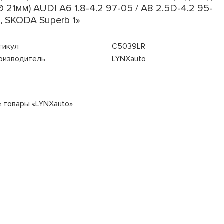
(Ø 21мм) AUDI A6 1.8-4.2 97-05 / A8 2.5D-4.2 95-
, SKODA Superb 1»
тикул
C5039LR
оизводитель
LYNXauto
е товары «LYNXauto»