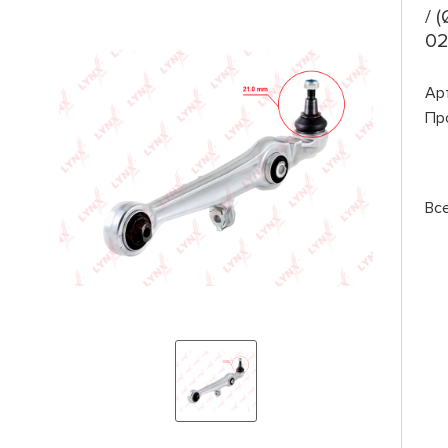
/ 
02
Ар
Пр
Вс