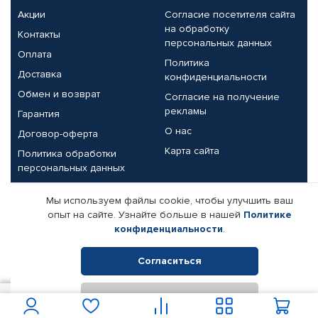
Акции
Согласие посетителя сайта
на обработку
Контакты
персональных данных
Оплата
Политика
Доставка
конфиденциальности
Обмен и возврат
Согласие на получение
рекламы
Гарантия
О нас
Договор-оферта
Карта сайта
Политика обработки
персональных данных
Партнерам
Мы используем файлы cookie, чтобы улучшить ваш
опыт на сайте. Узнайте больше в нашей
Политике
Корпоративным клиентам
Реквизиты компании
конфиденциальности
.
Поставщикам
Согласиться
Отклонить
© КАМАЗ ЦЕНТР ДОНЕЦК, 2015-2026. Все права защищены.
4 550
В корзину
Интернет-магазин автомобильных товаров Автопрофи.