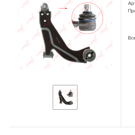
Ар
Пр
Вс