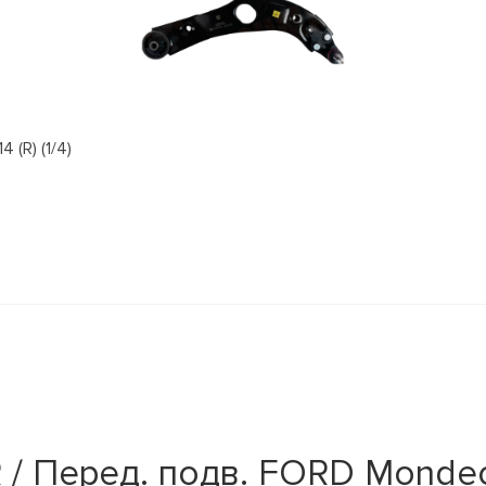
(R) (1/4)
/ Перед. подв. FORD Mondeo 