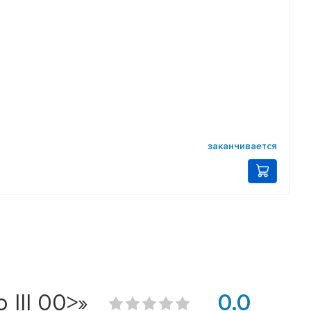
заканчивается
III 00>»
0.0