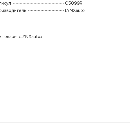
тикул
C5099R
оизводитель
LYNXauto
е товары «LYNXauto»