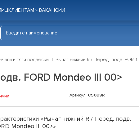
ЛИЦ
КЛИЕНТАМ
ВАКАНСИИ
ычаги и тяги подвески
Рычаг нижний R / Перед. подв. FORD 
одв. FORD Mondeo III 00>
Артикул:
C5099R
ичии
рактеристики «Рычаг нижний R / Перед. подв.
RD Mondeo III 00>»