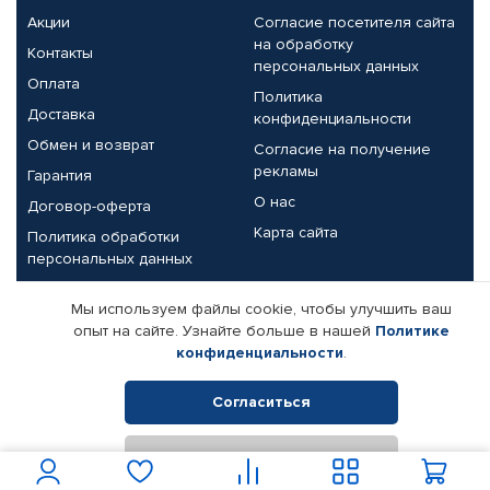
Акции
Согласие посетителя сайта
на обработку
Контакты
персональных данных
Оплата
Политика
Доставка
конфиденциальности
Обмен и возврат
Согласие на получение
рекламы
Гарантия
О нас
Договор-оферта
Карта сайта
Политика обработки
персональных данных
Партнерам
Мы используем файлы cookie, чтобы улучшить ваш
опыт на сайте. Узнайте больше в нашей
Политике
Корпоративным клиентам
Реквизиты компании
конфиденциальности
.
Поставщикам
Согласиться
Отклонить
© КАМАЗ ЦЕНТР ДОНЕЦК, 2015-2026. Все права защищены.
Интернет-магазин автомобильных товаров Автопрофи.