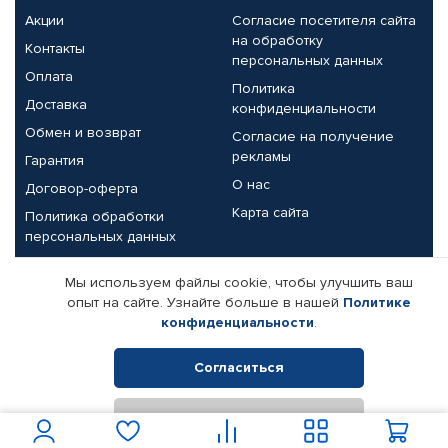
Акции
Согласие посетителя сайта
на обработку
Контакты
персональных данных
Оплата
Политика
Доставка
конфиденциальности
Обмен и возврат
Согласие на получение
рекламы
Гарантия
О нас
Договор-оферта
Карта сайта
Политика обработки
персональных данных
Партнерам
Мы используем файлы cookie, чтобы улучшить ваш
опыт на сайте. Узнайте больше в нашей
Политике
Корпоративным клиентам
Реквизиты компании
конфиденциальности
.
Поставщикам
Согласиться
Отклонить
© КАМАЗ ЦЕНТР ДОНЕЦК, 2015-2026. Все права защищены.
Интернет-магазин автомобильных товаров Автопрофи.