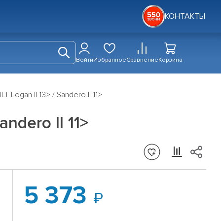
КОНТАКТЫ
Войти
Избранное
Сравнение
Корзина
 Logan II 13> / Sandero II 11>
ndero II 11>
5 373