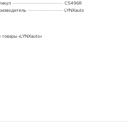
тикул
C5496R
оизводитель
LYNXauto
е товары «LYNXauto»