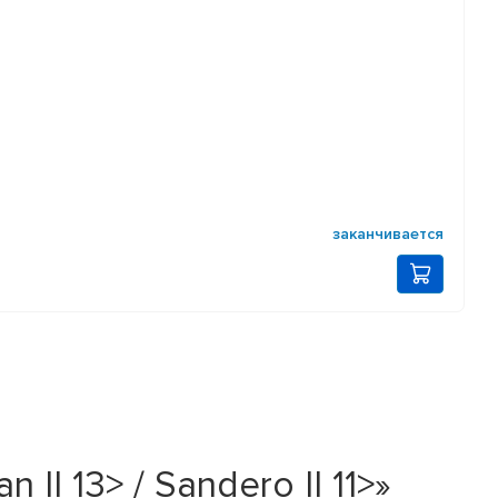
заканчивается
I 13> / Sandero II 11>»