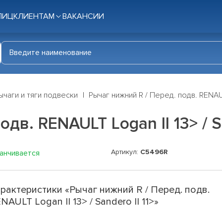
ЛИЦ
КЛИЕНТАМ
ВАКАНСИИ
ычаги и тяги подвески
Рычаг нижний R / Перед. подв. RENAULT
дв. RENAULT Logan II 13> / Sa
Артикул:
C5496R
канчивается
рактеристики «Рычаг нижний R / Перед. подв.
NAULT Logan II 13> / Sandero II 11>»