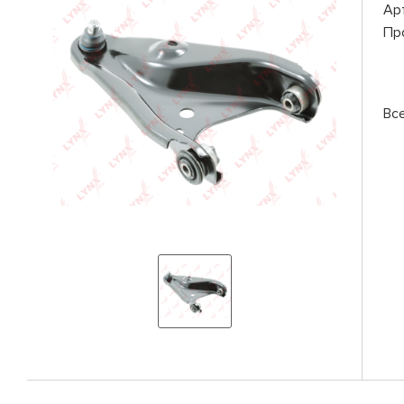
Ар
Пр
Вс