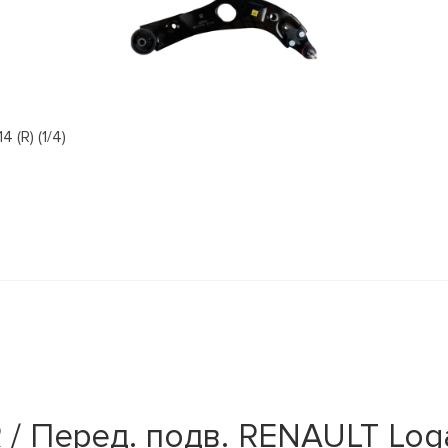
(R) (1/4)
 Перед. подв. RENAULT Logan I