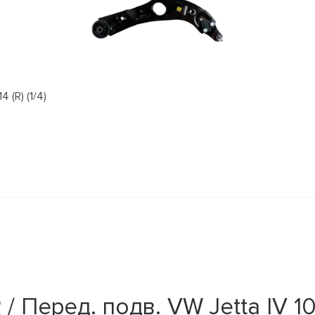
(R) (1/4)
 Перед. подв. VW Jetta IV 1