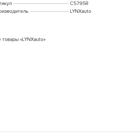
тикул
C5795R
оизводитель
LYNXauto
е товары «LYNXauto»