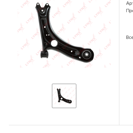
Ар
Пр
Вс