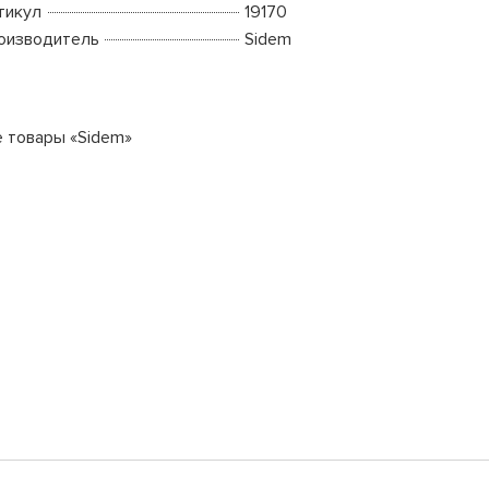
тикул
19170
оизводитель
Sidem
е товары «Sidem»