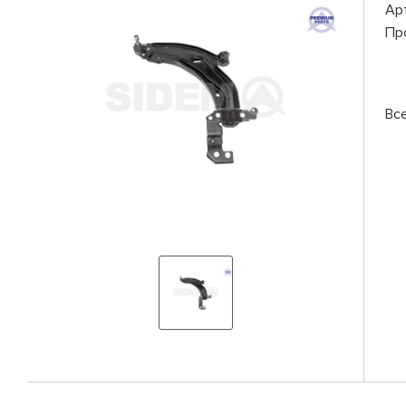
Ар
Пр
Вс