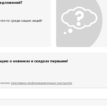
редложений?
что-то среди наших акций!
цию о новинках и скидках первыми!
учение
рекламно-информационных рассылок