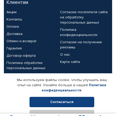
Клиентам
Акции
Согласие посетителя сайта
на обработку
Контакты
персональных данных
Оплата
Политика
Доставка
конфиденциальности
Обмен и возврат
Согласие на получение
рекламы
Гарантия
О нас
Договор-оферта
Карта сайта
Политика обработки
персональных данных
Партнерам
Мы используем файлы cookie, чтобы улучшить ваш
опыт на сайте. Узнайте больше в нашей
Политике
Корпоративным клиентам
Реквизиты компании
конфиденциальности
.
Поставщикам
Согласиться
Отклонить
© КАМАЗ ЦЕНТР ДОНЕЦК, 2015-2026. Все права защищены.