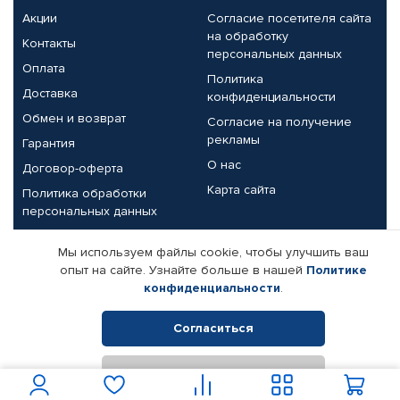
Акции
Согласие посетителя сайта
на обработку
Контакты
персональных данных
Оплата
Политика
Доставка
конфиденциальности
Обмен и возврат
Согласие на получение
рекламы
Гарантия
О нас
Договор-оферта
Карта сайта
Политика обработки
персональных данных
Партнерам
Мы используем файлы cookie, чтобы улучшить ваш
опыт на сайте. Узнайте больше в нашей
Политике
Корпоративным клиентам
Реквизиты компании
конфиденциальности
.
Поставщикам
Согласиться
Отклонить
© КАМАЗ ЦЕНТР ДОНЕЦК, 2015-2026. Все права защищены.
Интернет-магазин автомобильных товаров Автопрофи.