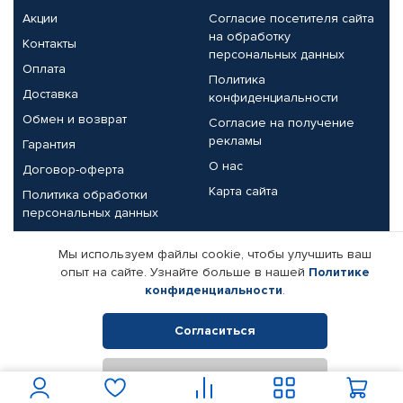
Акции
Согласие посетителя сайта
на обработку
Контакты
персональных данных
Оплата
Политика
Доставка
конфиденциальности
Обмен и возврат
Согласие на получение
рекламы
Гарантия
О нас
Договор-оферта
Карта сайта
Политика обработки
персональных данных
Партнерам
Мы используем файлы cookie, чтобы улучшить ваш
опыт на сайте. Узнайте больше в нашей
Политике
Корпоративным клиентам
Реквизиты компании
конфиденциальности
.
Поставщикам
Согласиться
Отклонить
© КАМАЗ ЦЕНТР ДОНЕЦК, 2015-2026. Все права защищены.
Интернет-магазин автомобильных товаров Автопрофи.