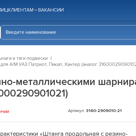
ЛИЦ
КЛИЕНТАМ
ВАКАНСИИ
ычаги и тяги подвески
для А/М УАЗ Патриот, Пикап, Хантер (аналог 31600029090102
ино-металлическими шарнира
6000290901021)
Артикул:
3160-2909010-21
ичии
рактеристики «Штанга продольная с резино-