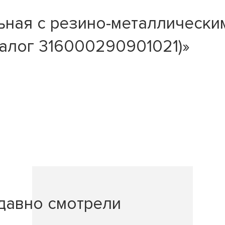
ьная с резино-металлически
налог 316000290901021)»
давно смотрели