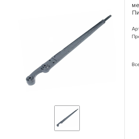
ме
Пи
Ар
Пр
Вс