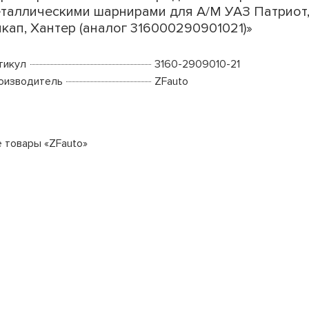
таллическими шарнирами для А/М УАЗ Патриот
кап, Хантер (аналог 316000290901021)»
тикул
3160-2909010-21
оизводитель
ZFauto
е товары «ZFauto»