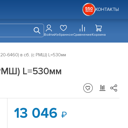
КОНТАКТЫ
Войти
Избранное
Сравнение
Корзина
20-6460) в сб. (с РМШ) L=530мм
 РМШ) L=530мм
13 046