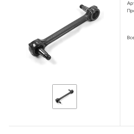
Ар
Пр
Вс