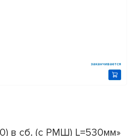
заканчивается
) в сб. (с РМШ) L=530мм»