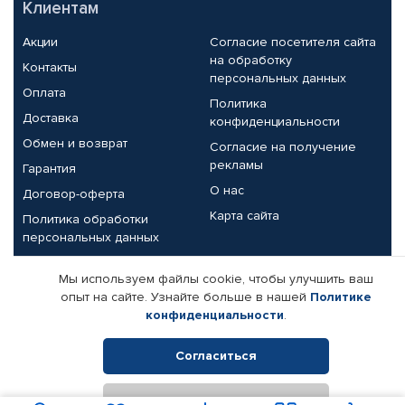
Клиентам
Акции
Согласие посетителя сайта
на обработку
Контакты
персональных данных
Оплата
Политика
Доставка
конфиденциальности
Обмен и возврат
Согласие на получение
рекламы
Гарантия
О нас
Договор-оферта
Карта сайта
Политика обработки
персональных данных
Партнерам
Мы используем файлы cookie, чтобы улучшить ваш
опыт на сайте. Узнайте больше в нашей
Политике
Корпоративным клиентам
Реквизиты компании
конфиденциальности
.
Поставщикам
Согласиться
Отклонить
© КАМАЗ ЦЕНТР ДОНЕЦК, 2015-2026. Все права защищены.