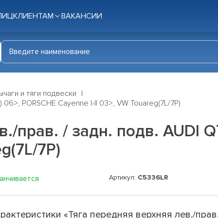
ЛИЦ
КЛИЕНТАМ
ВАКАНСИИ
ычаги и тяги подвески
L) 06>, PORSCHE Cayenne I-II 03>, VW Touareg(7L/7P)
./прав. / задн. подв. AUDI 
eg(7L/7P)
Артикул:
C5336LR
канчивается
рактеристики «Тяга передняя верхняя лев./прав