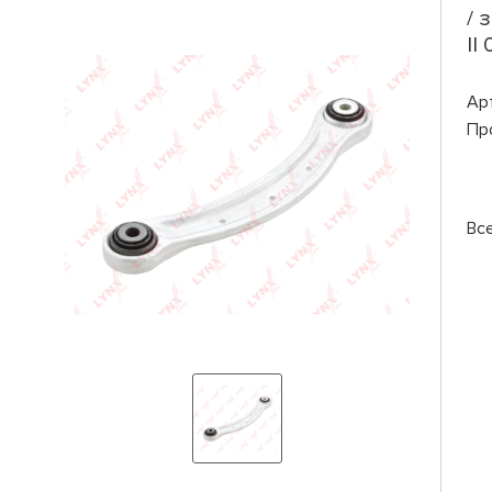
/ 
II
Ар
Пр
Вс