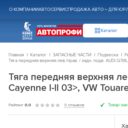
О КОМПАНИИ
АВТОСЕРВИС
ПРОДАЖА АВТО
ДЛЯ ЮР.
Каталог
Главная
Каталог
ЗАПАСНЫЕ ЧАСТИ
Подвеска
Р
Тяга передняя верхняя лев./прав. / задн. подв. AUDI Q7(4
Тяга передняя верхняя лев
Cayenne I-II 03>, VW Touar
Товар за
Рейтинг
0.0
0 отзывов
Ха