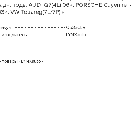
задн. подв. AUDI Q7(4L) 06>, PORSCHE Cayenne I-
 03>, VW Touareg(7L/7P) »
тикул
C5336LR
оизводитель
LYNXauto
е товары «LYNXauto»