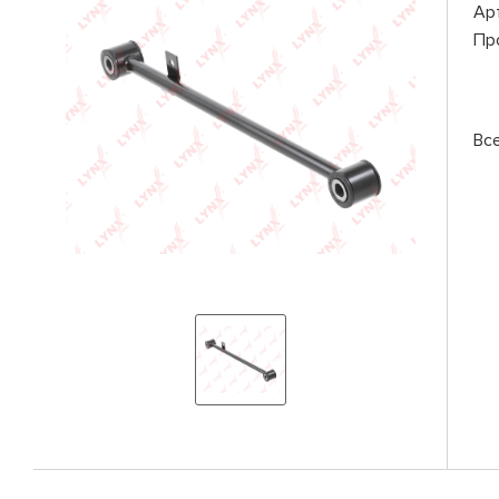
Ар
Пр
Вс