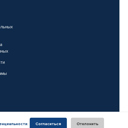
альных
на
нных
сти
амы
енциальности
.
Согласиться
Отклонить