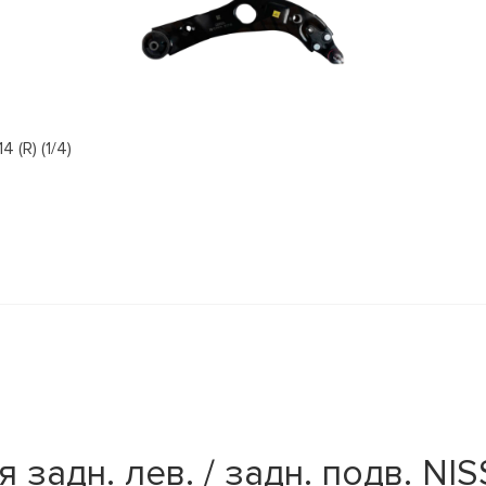
(R) (1/4)
задн. лев. / задн. подв. NISS