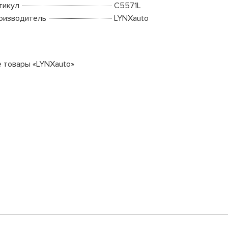
тикул
C5571L
оизводитель
LYNXauto
е товары «LYNXauto»