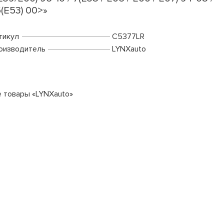
(E53) 00>»
тикул
C5377LR
оизводитель
LYNXauto
е товары «LYNXauto»