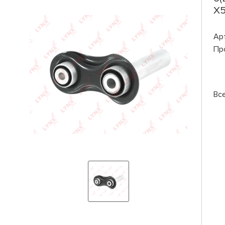
X5
Ар
Пр
Вс