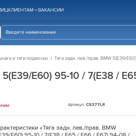
ЛИЦ
КЛИЕНТАМ
ВАКАНСИИ
ычаги и тяги подвески
Тяга задн. лев./прав. BMW 5(E39/E60) 
(E39/E60) 95-10 / 7(E38 / E65
Артикул:
C5377LR
ичии
рактеристики «Тяга задн. лев./прав. BMW
E39/E60) 95-10 / 7(E38 / E65 / E66 / E67) 94-08 /