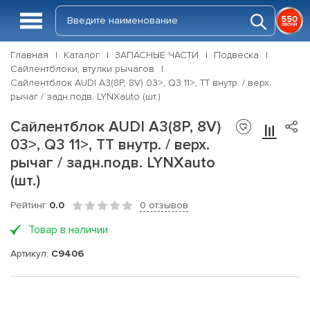
Главная
Каталог
ЗАПАСНЫЕ ЧАСТИ
Подвеска
Сайлентблоки, втулки рычагов
Сайлентблок AUDI A3(8P, 8V) 03>, Q3 11>, TT внутр. / верх.
рычаг / задн.подв. LYNXauto (шт.)
Сайлентблок AUDI A3(8P, 8V)
03>, Q3 11>, TT внутр. / верх.
рычаг / задн.подв. LYNXauto
(шт.)
Рейтинг
0.0
0 отзывов
Товар в наличии
Артикул:
C9406