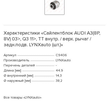
Характеристики «Сайлентблок AUDI A3(8P,
8V) 03>, Q3 11>, TT внутр. / верх. рычаг /
задн.подв. LYNXauto (шт.)»
Артикул
C9406
Производитель
LYNXauto
Перечень деталей
-
Длина [мм]
44,9
Ø внутренний [мм]
14,3
Ø наружный [мм]
38,2
Все товары «LYNXauto»