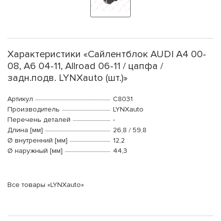
Характеристики «Сайлентблок AUDI A4 00-
08, A6 04-11, Allroad 06-11 / цапфа /
задн.подв. LYNXauto (шт.)»
Артикул
C8031
Производитель
LYNXauto
Перечень деталей
-
Длина [мм]
26,8 / 59,8
Ø внутренний [мм]
12,2
Ø наружный [мм]
44,3
Все товары «LYNXauto»