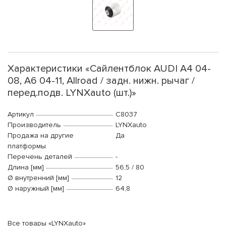
Характеристики «Сайлентблок AUDI A4 04-
08, A6 04-11, Allroad / задн. нижн. рычаг /
перед.подв. LYNXauto (шт.)»
Артикул
C8037
Производитель
LYNXauto
Продажа на другие
Да
платформы
Перечень деталей
-
Длина [мм]
56,5 / 80
Ø внутренний [мм]
12
Ø наружный [мм]
64,8
Все товары «LYNXauto»