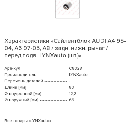
Характеристики «Сайлентблок AUDI A4 95-
04, A6 97-05, A8 / задн. нижн. рычаг /
перед.подв. LYNXauto (шт.)»
Артикул
C8028
Производитель
LYNXauto
Перечень деталей
-
Длина [мм]
80
Ø внутренний [мм]
12,2
Ø наружный [мм]
65
Все товары «LYNXauto»